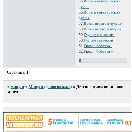
55.
Вот мы взяли краски в
руки -
56.
Вот мы взяли краски в
руки +
57.
Время верить в чудеса -
58.
Время верить в чудеса +
59.
Глупые снежинки -
60.
Глупые снежинки +
61.
Гном и бабочка -
62.
Гном и бабочка +
0
Страница:
1
»
минуса
»
Минуса (фонограммы)
»
Детские минусовки плюс
минус