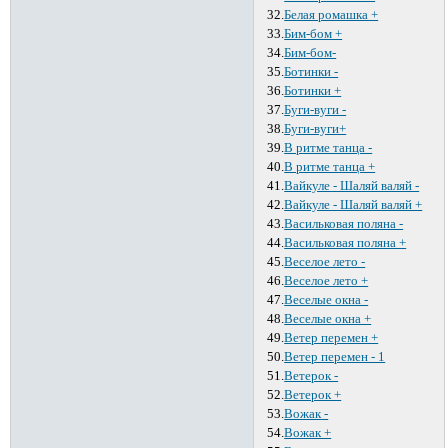
32.
Белая ромашка +
33.
Бим-бом +
34.
Бим-бом-
35.
Ботинки -
36.
Ботинки +
37.
Буги-вуги -
38.
Буги-вуги+
39.
В ритме танца -
40.
В ритме танца +
41.
Вайкуле - Шаляй валяй -
42.
Вайкуле - Шаляй валяй +
43.
Васильковая поляна -
44.
Васильковая поляна +
45.
Веселое лето -
46.
Веселое лето +
47.
Веселые окна -
48.
Веселые окна +
49.
Ветер перемен +
50.
Ветер перемен - 1
51.
Ветерок -
52.
Ветерок +
53.
Вожак -
54.
Вожак +