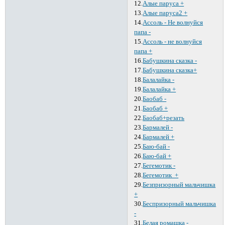
12.
Алые паруса +
13.
Алые паруса2 +
14.
Ассоль - Не волнуйся
папа -
15.
Ассоль - не волнуйся
папа +
16.
Бабушкина сказка -
17.
Бабушкина сказка+
18.
Балалайка -
19.
Балалайка +
20.
Баобаб -
21.
Баобаб +
22.
Баобаб+резать
23.
Бармалей -
24.
Бармалей +
25.
Баю-бай -
26.
Баю-бай +
27.
Бегемотик -
28.
Бегемотик +
29.
Безпризорный мальчишка
+
30.
Беспризорный мальчишка
-
31.
Белая ромашка -