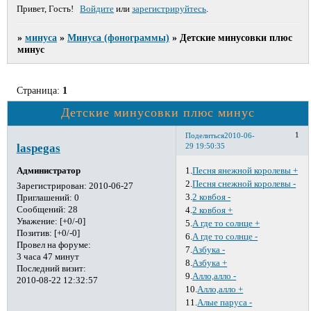
Привет, Гость!
Войдите
или
зарегистрируйтесь
.
»
минуса
»
Минуса (фонограммы)
»
Детские минусовки плюс
минус
Страница:
1
Детские минусовки плюс минус
1
Поделиться
2010-06-
laspegas
29 19:50:35
1.
Песня янежной королевы +
Администратор
2.
Песня снежной королевы -
Зарегистрирован
: 2010-06-27
3.
2 ковбоя -
Приглашений:
0
Сообщений:
28
4.
2 ковбоя +
Уважение:
[+0/-0]
5.
А где то солнце +
Позитив:
[+0/-0]
6.
А где то солнце -
Провел на форуме:
7.
Азбука -
3 часа 47 минут
8.
Азбука +
Последний визит:
9.
Алло,алло -
2010-08-22 12:32:57
10.
Алло,алло +
11.
Алые паруса -